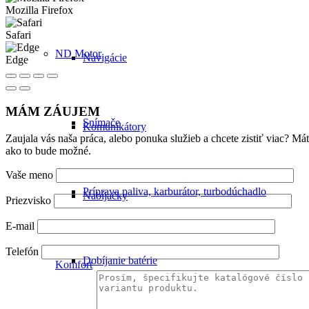
Mozilla Firefox
Safari
ND Motor
Navigácie
Edge
MÁM ZÁUJEM
Snímače
Komunikátory
Zaujala vás naša práca, alebo ponuka služieb a chcete zistiť viac? 
ako to bude možné.
Vaše meno
Príprava paliva, karburátor, turbodúchadlo
Nabíjačky
Priezvisko
E-mail
Telefón
Dobíjanie batérie
Komfort