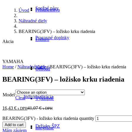
Snežné pásy
Príslušenstvo
Úvod
Náhradné diely
BEARING(3FV) – ložisko krku riadenia
Pracovné doplnky
Enduro
Akcia
YAMAHA
Home
/
Náhradné diely
/ BEARING(3FV) – ložisko krku riadenia
Kabíny
Offroad
BEARING(3FV) – ložisko krku riadenia
Model
Individualizácia
Clear
Výklopné
16,43
€
41,07
€
s DPH
s DPH
BEARING(3FV) - ložisko krku riadenia quantity
Add to cart
Držiaky ŠPZ
Integrálne
Mám záujem