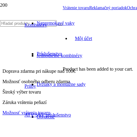
Vrátenie tovaru
Reklamačný poriadok
Ochra
Nepremokavé vaky
Kombinézy
Môj účet
Príslušenstvo
Jednodielne kombinézy
Product
has been added to your cart.
Doprava zdarma pri nákupe nad 100€
Možnosť osobného odberu zdarma
Držiaky a montážne sady
Prilby
Široký výber tovaru
Záruka vrátenia peňazí
Možnosť vrátenia tovaru
ATV SSV príslušenstvo
Otvorené