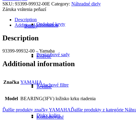
SKU:
93399-99932-00E
Category:
Náhradné diely
Záruka vrátenia peňazí
Description
Ozdobné kryty
Additional information
Bundy
Description
93399-99932-00 – Yamaha
Prestavbové sady
Kožené
Additional information
Značka
YAMAHA
Vzduchové filtre
Textilné
Model
BEARING(3FV) ložisko krku riadenia
Ďalšie produkty značky YAMAHA
Ďalšie produkty z kategórie
Náhra
Disky kolies
Kombinované