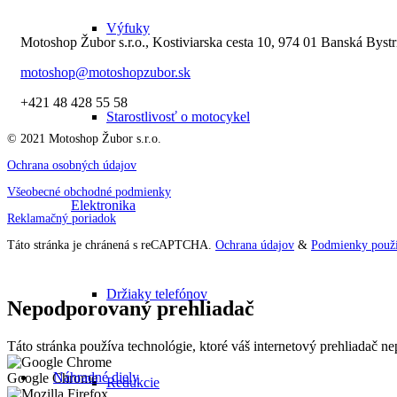
Výfuky
Motoshop Žubor s.r.o., Kostiviarska cesta 10, 974 01 Banská Bystr
motoshop@motoshopzubor.sk
+421 48 428 55 58
Starostlivosť o motocykel
© 2021 Motoshop Žubor s.r.o.
Ochrana osobných údajov
Všeobecné obchodné podmienky
Elektronika
Reklamačný poriadok
Táto stránka je chránená s reCAPTCHA.
Ochrana údajov
&
Podmienky použí
Držiaky telefónov
Nepodporovaný prehliadač
Táto stránka používa technológie, ktoré váš internetový prehliadač 
Náhradné diely
Google Chrome
Redukcie