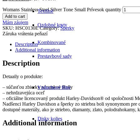
Womans Stainless Steel Silver Tone Small Prívesok quantity
Textilné
Add to cart
Mám záujem
Ozdobné kryty
SKU:
HSC0130E
Category:
Šperky
Záruka vrátenia peňazí
Kombinované
Description
Additional information
Prestavbové sady
Description
Detaaily o produkte:
– súčasťou zbierky náramkov Rally
Vzduchové filtre
– nehrdzavejúca oceľ
– oficiálne licencovaný produkt Harley-Davidson® od spoločnosti M
Nadšenci Harley Davidson a šperky zo striebra boli synonymom pre ce
dostupné materiály, ako je striebro, diamanty, zlato, polodrahokamy, k
Disky kolies
Additional information