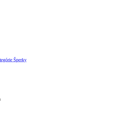
tegórie
Šperky
a