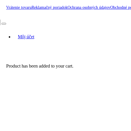
Vrátenie tovaru
Reklamačný poriadok
Ochrana osobných údajov
Obchodné p
Môj účet
Product
has been added to your cart.