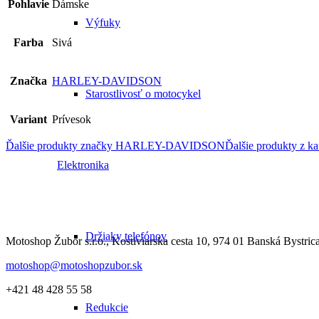
Pohlavie
Dámske
Výfuky
Farba
Sivá
Značka
HARLEY-DAVIDSON
Starostlivosť o motocykel
Variant
Prívesok
Ďalšie produkty značky HARLEY-DAVIDSON
Ďalšie produkty z ka
Elektronika
Držiaky telefónov
Motoshop Žubor s.r.o., Kostiviarska cesta 10, 974 01 Banská Bystric
motoshop@motoshopzubor.sk
+421 48 428 55 58
Redukcie