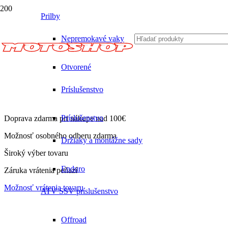
Prilby
Nepremokavé vaky
Otvorené
Príslušenstvo
Príslušenstvo
Doprava zdarma pri nákupe nad 100€
Možnosť osobného odberu zdarma
Držiaky a montážne sady
Široký výber tovaru
Enduro
Záruka vrátenia peňazí
Možnosť vrátenia tovaru
ATV SSV príslušenstvo
Offroad