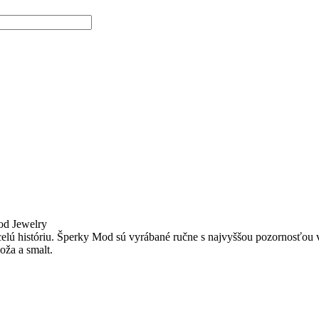
od Jewelry
lú históriu. Šperky Mod sú vyrábané ručne s najvyššou pozornosťou ven
oža a smalt.