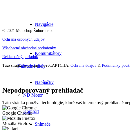
Navigácie
© 2021 Motoshop Žubor s.r.o.
Ochrana osobných údajov
Všeobecné obchodné podmienky
Komunikátory
Reklamačný poriadok
Táto stránka je chránená s reCAPTCHA.
Ochrana údajov
&
Podmienky použí
Náhradné diely
Nabíjačky
Nepodporovaný prehliadač
ND Motor
Táto stránka používa technológie, ktoré váš internetový prehliadač 
Komfort
Google Chrome
Mozilla Firefox
Snímače