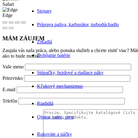
Safari
Stojany
Edge
Príprava paliva, karburátor, turbodúchadlo
MÁM ZÁUJEM
Zrkadlá
Zaujala vás naša práca, alebo ponuka služieb a chcete zistiť viac? 
Dobíjanie batérie
ako to bude možné.
Vaše meno
Stúpačky, brzdové a riadiace páky
Priezvisko
Kľukový mechanizmus
E-mail
Telefón
Riadidlá
Ojnica, valec, piest
Rukoväte a páčky