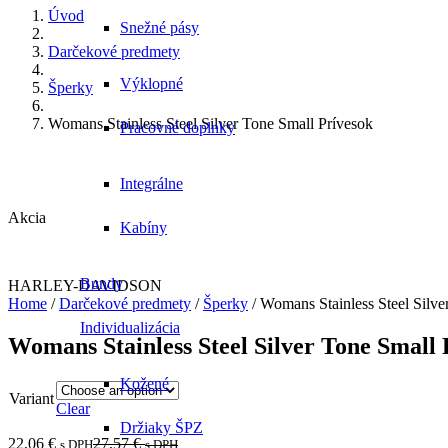
Úvod
Snežné pásy
Darčekové predmety
Výklopné
Šperky
Womans Stainless Steel Silver Tone Small Prívesok
Pracovné doplnky
Integrálne
Akcia
Kabíny
Bundy
HARLEY-DAVIDSON
Home
/
Darčekové predmety
/
Šperky
/ Womans Stainless Steel Silve
Individualizácia
Womans Stainless Steel Silver Tone Small 
Kožené
Variant
Clear
Držiaky ŠPZ
22,06
€
27,57
€
s DPH
s DPH