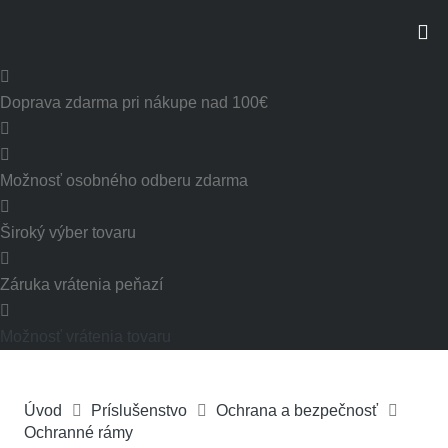
Doprava zdarma pri nákupe nad 100€
Možnosť osobného odberu zdarma
Široký výber tovaru
Záruka vrátenia peňazí
Možnosť vrátenia tovaru
Úvod
Príslušenstvo
Ochrana a bezpečnosť
Ochranné rámy