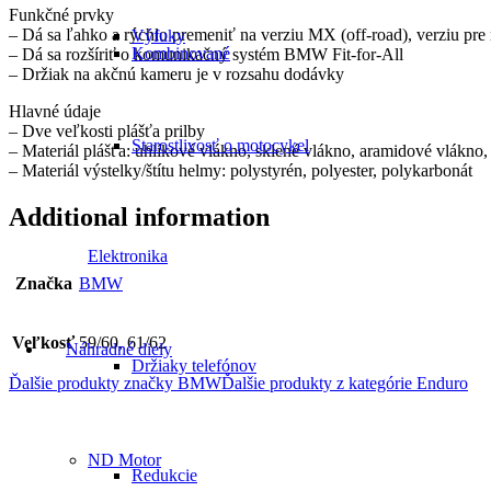
Funkčné prvky
– Dá sa ľahko a rýchlo premeniť na verziu MX (off-road), verziu pre 
Výfuky
Kombinované
– Dá sa rozšíriť o komunikačný systém BMW Fit-for-All
– Držiak na akčnú kameru je v rozsahu dodávky
Hlavné údaje
– Dve veľkosti plášťa prilby
Starostlivosť o motocykel
– Materiál plášťa: uhlíkové vlákno, sklené vlákno, aramidové vlákno,
– Materiál výstelky/štítu helmy: polystyrén, polyester, polykarbonát
Additional information
Elektronika
Značka
BMW
Veľkosť
59/60, 61/62
Náhradné diely
Držiaky telefónov
Ďalšie produkty značky BMW
Ďalšie produkty z kategórie
Enduro
ND Motor
Redukcie