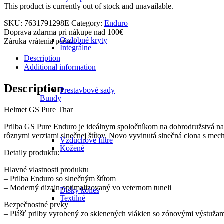
This product is currently out of stock and unavailable.
SKU:
7631791298E
Category:
Enduro
Doprava zdarma pri nákupe nad 100€
Ozdobné kryty
Záruka vrátenia peňazí
Integrálne
Description
Additional information
Description
Prestavbové sady
Bundy
Helmet GS Pure Thar
Prilba GS Pure Enduro je ideálnym spoločníkom na dobrodružstvá na ce
rôznymi verziami slnečnej štítov. Novo vyvinutá slnečná clona s mec
Vzduchové filtre
Kožené
Detaily produktu:
Hlavné vlastnosti produktu
– Prilba Enduro so slnečným štítom
– Moderný dizajn optimalizovaný vo veternom tuneli
Disky kolies
Textilné
Bezpečnostné prvky
– Plášť prilby vyrobený zo sklenených vlákien so zónovými výstužam