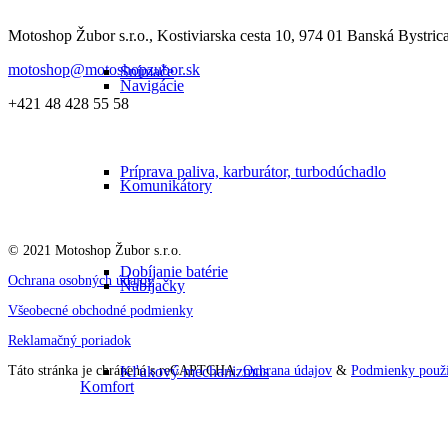
Motoshop Žubor s.r.o., Kostiviarska cesta 10, 974 01 Banská Bystric
motoshop@motoshopzubor.sk
Snímače
Navigácie
+421 48 428 55 58
Príprava paliva, karburátor, turbodúchadlo
Komunikátory
© 2021 Motoshop Žubor s.r.o.
Dobíjanie batérie
Ochrana osobných údajov
Nabíjačky
Všeobecné obchodné podmienky
Reklamačný poriadok
Kľukový mechanizmus
Táto stránka je chránená s reCAPTCHA.
Ochrana údajov
&
Podmienky použí
Komfort