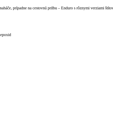
naháče, prípadne na cestovnú prilbu – Enduro s rôznymi verziami štíto
 epoxid