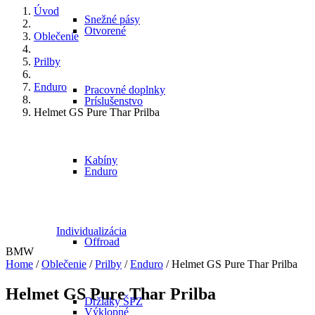
Úvod
Snežné pásy
Otvorené
Oblečenie
Prilby
Enduro
Pracovné doplnky
Príslušenstvo
Helmet GS Pure Thar Prilba
Kabíny
Enduro
Individualizácia
Offroad
BMW
Home
/
Oblečenie
/
Prilby
/
Enduro
/ Helmet GS Pure Thar Prilba
Helmet GS Pure Thar Prilba
Držiaky ŠPZ
Výklopné