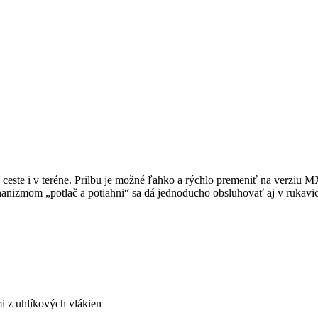
ste i v teréne. Prilbu je možné ľahko a rýchlo premeniť na verziu MX 
hanizmom „potlač a potiahni“ sa dá jednoducho obsluhovať aj v rukavic
i z uhlíkových vlákien