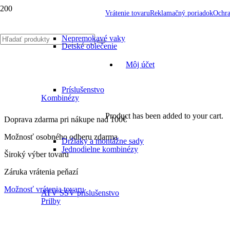
Vrátenie tovaru
Reklamačný poriadok
Ochra
Nepremokavé vaky
Detské oblečenie
Môj účet
Príslušenstvo
Kombinézy
Product
has been added to your cart.
Doprava zdarma pri nákupe nad 100€
Možnosť osobného odberu zdarma
Držiaky a montážne sady
Jednodielne kombinézy
Široký výber tovaru
Záruka vrátenia peňazí
Možnosť vrátenia tovaru
ATV SSV príslušenstvo
Prilby