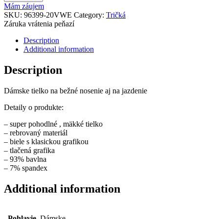
Mám záujem
SKU:
96399-20VWE
Category:
Tričká
Záruka vrátenia peňazí
Description
Additional information
Description
Dámske tielko na bežné nosenie aj na jazdenie
Detaily o produkte:
– super pohodlné , mäkké tielko
– rebrovaný materiál
– biele s klasickou grafikou
– tlačená grafika
– 93% bavlna
– 7% spandex
Additional information
Pohlavie
Dámske