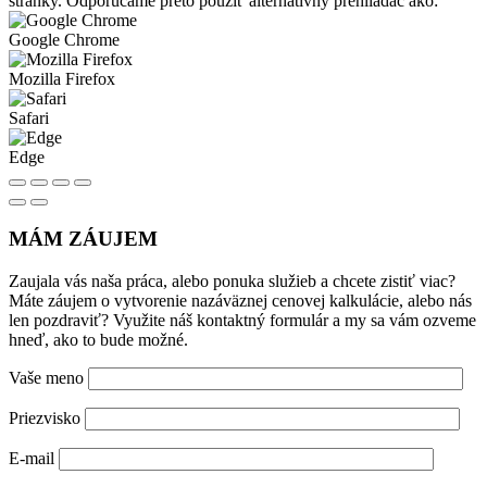
stránky. Odporúčame preto použiť alternatívny prehliadač ako:
Google Chrome
Mozilla Firefox
Safari
Edge
MÁM ZÁUJEM
Zaujala vás naša práca, alebo ponuka služieb a chcete zistiť viac?
Máte záujem o vytvorenie nazáväznej cenovej kalkulácie, alebo nás
len pozdraviť? Využite náš kontaktný formulár a my sa vám ozveme
hneď, ako to bude možné.
Vaše meno
Priezvisko
E-mail