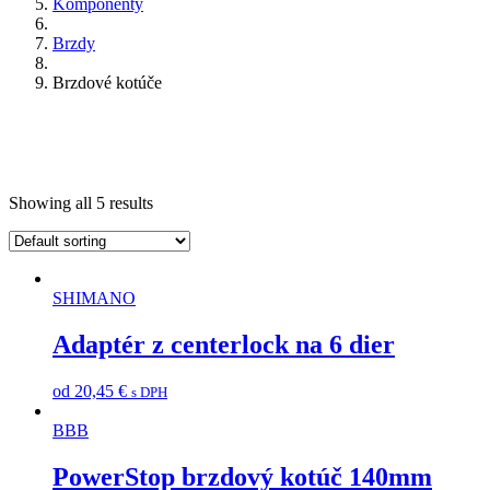
Komponenty
Brzdy
Brzdové kotúče
Showing all 5 results
SHIMANO
Adaptér z centerlock na 6 dier
od
20,45
€
s DPH
BBB
PowerStop brzdový kotúč 140mm