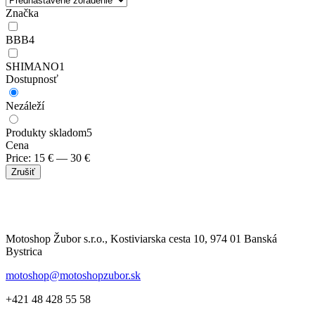
Značka
BBB
4
SHIMANO
1
Dostupnosť
Nezáleží
Produkty skladom
5
Cena
Price:
15
€
—
30
€
Zrušiť
Motoshop Žubor s.r.o., Kostiviarska cesta 10, 974 01 Banská
Bystrica
motoshop@motoshopzubor.sk
+421 48 428 55 58